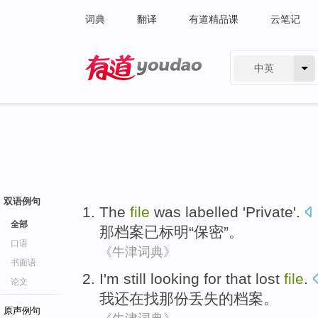
词典
翻译
有道精品课
云笔记
中英
有道 - 网易旗下搜索
双语例句
The
file
was labelled
'
Private
'.
全部
那
档案
已
标明“保密”。
口语
《牛津词典》
书面语
I'm
still
looking for
that
lost
file
.
论文
我
还
在
找
那
份丢失
的
档案
。
原声例句