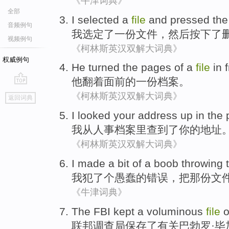
《牛津词典》
全部
I
selected
a
file
and pressed
th
音频例句
我
选定了
一份
文件
，
然后
按下了
视频例句
《柯林斯英汉双解大词典》
权威例句
He
turned
the pages
of
a
file
in
他
翻
着
面前
的
一份
档案
。
go
《柯林斯英汉双解大词典》
返回词典
top
I
looked
your
address
up
in
the
我
从
人事
档案
里
查到了
你
的
地址
《柯林斯英汉双解大词典》
I
made
a bit
of a
boob
throwing
我
犯
了个愚蠢
的
错误，
把
那
份
文
《牛津词典》
The FBI
kept
a voluminous
file
o
联邦
调查局
保存了
有关
巴勃罗·毕