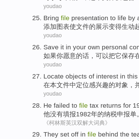
youdao
Bring
file
presentation
to life by
添加
图表
使
文件
的
展示
变得生动
youdao
Save
it
in
your
own personal
co
如果
你
愿意
的话，可以把
它
保存
youdao
Locate
objects
of
interest
in
this
在
本
文件
中定位
感兴趣
的
对象
，
youdao
He
failed to
file
tax
returns for
19
他
没有
填报1982年的
纳税
申报单
《柯林斯英汉双解大词典》
They
set off
in
file
behind the
te