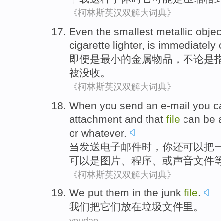
《柯林斯英汉双解大词典》
Even
the smallest
metallic
objec
cigarette lighter
,
is immediately
即便是
最小
的
金属
物品
，
不论是
被没收。
《柯林斯英汉双解大词典》
When
you
send
an e-mail
you
c
attachment
and
that
file
can be
or
whatever.
当
发送
电子
邮件时，
你
还
可以
把
可以
是
图片
、
程序
、或
声音
文件
《柯林斯英汉双解大词典》
We
put
them
in the
junk
file
.
我们
把
它们
放在
垃圾
文件
里。
youdao