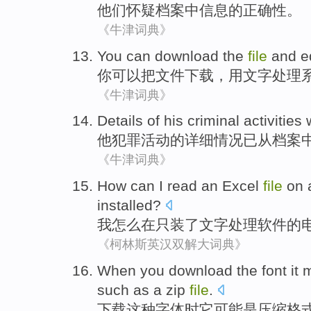
他们
怀疑
档案
中
信息
的
正确性
。
《牛津词典》
You
can
download
the
file
and
e
你
可以
把
文件
下载
，
用
文字
处理
《牛津词典》
Details
of
his
criminal
activities
他
犯罪
活动
的
详细
情况已
从
档案
《牛津词典》
How can
I
read an
Excel
file
on
installed
?
我
怎么
在
只
装
了
文字
处理软件的
《柯林斯英汉双解大词典》
When you
download
the
font
it
m
such as
a
zip
file
.
下载
这种
字体
时
它
可能
是
压缩
格