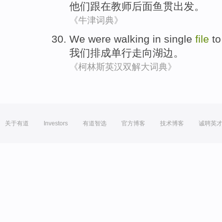
他们
跟
在
教师
后面
鱼贯
出发
。
《牛津词典》
We
were walking in
single
file
t
我们
排成
单行走向湖边。
《柯林斯英汉双解大词典》
关于有道
Investors
有道智选
官方博客
技术博客
诚聘英