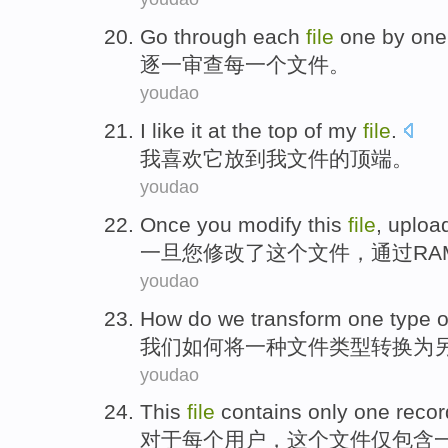
Go
through
each
file
one
by one
逐一
审查
每
一
个
文件
。
youdao
I
like
it
at the
top
of
my
file
.
我
喜欢
它
放到
我
文件
的
顶端
。
youdao
Once
you
modify
this
file
,
uploa
一旦
您
修改
了
这个
文件
，
通过
RA
youdao
How do
we
transform
one
type
o
我们
如何
将
一
种
文件
类型
转换
为
youdao
This
file
contains
only
one
recor
对于
每个
用户
，
这个
文件
仅
包含