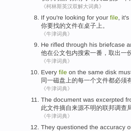
《柯林斯英汉双解大词典》
If
you
're
looking for
your
file
, it's
你
要
找
的
文件
在
桌子
上。
《牛津词典》
He
rifled
through his briefcase 
他
在公文包内
搜索一番
，
取出
一
《牛津词典》
Every
file
on
the same
disk
mus
同一
磁盘
上
的
每
一个
文件
都
必须
《牛津词典》
The
document
was excerpted f
此
文件
摘自
来源
不明
的
联邦调查
《牛津词典》
They
questioned
the
accuracy
o