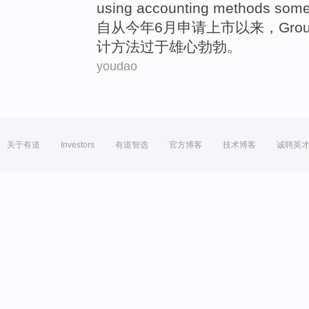
using
accounting
methods
som
自从
今年
6月
申请
上市
以来，
Gro
计
方法
过于雄心勃勃。
youdao
关于有道
Investors
有道智选
官方博客
技术博客
诚聘英