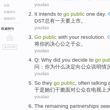
youdao
全部
音频例句
It intends
to
go
public
one
day
.
视频例句
DST
总
有一
天
要
上市
。
youdao
权威例句
Go
public
with
your
resolution
.
将
你
的
决心
公之于众
。
go
返回词典
top
youdao
Q
:
Why did
you
decide
to
go
pub
问
：
你
为什么
决定
向
公众
说明情
youdao
So
they
go
public
, often
talking
于是
她们
干脆面对
公众
在
电视
上
youdao
The remaining
partnerships
se