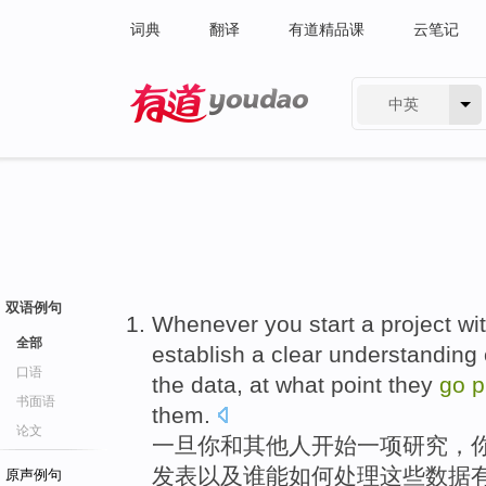
词典
翻译
有道精品课
云笔记
中英
有道 - 网易旗下搜索
双语例句
Whenever
you
start
a
project
wi
全部
establish a
clear
understanding
口语
the
data
, at what point they
go
p
书面语
them
.
论文
一旦
你
和
其他人
开始
一
项研究
，
发表
以及
谁
能
如何
处理
这些
数据
原声例句