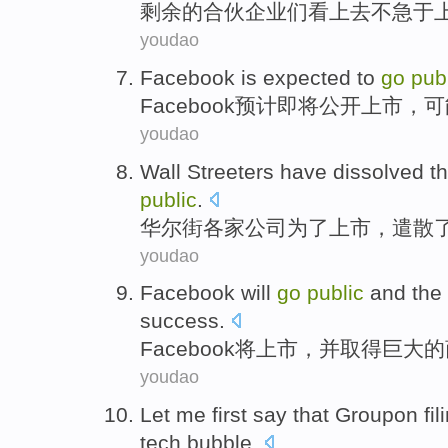
剩余
的
合伙企业们
看上去
不
急于
youdao
Facebook
is expected to
go
pub
Facebook
预计
即将
公开
上市
，
可
youdao
Wall Streeters
have
dissolved
th
public
.
华尔街
各家公司为了上市，
遣散
youdao
Facebook
will
go
public
and
the 
success
.
Facebook
将
上市
，
并
取得
巨大的
youdao
Let
me
first
say
that
Groupon fil
tech
bubble
.