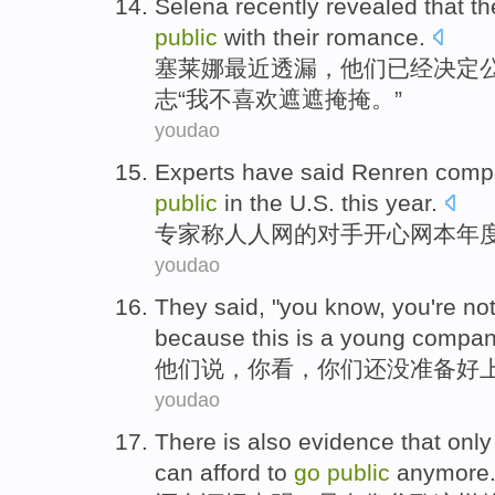
Selena
recently
revealed that
th
public
with
their romance
.
塞
莱娜
最近
透漏，
他们
已经
决定
志“我不喜欢遮遮掩掩。”
youdao
Experts have
said
Renren
compe
public
in
the U.S.
this
year
.
专家
称
人人网
的
对手
开心
网
本
年
youdao
They
said
, "
you
know
,
you
're
no
because
this
is a
young
compan
他们
说
，
你
看
，
你们
还
没
准备
好
youdao
There is also
evidence
that
only
can
afford to
go
public
anymore