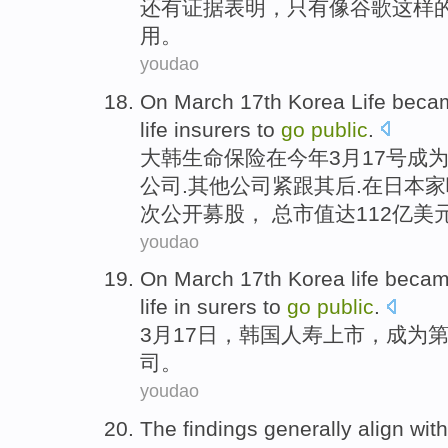
还有
证据
表明，
只有
像
谷歌
这样
用。
youdao
On
March
17th
Korea
Life
beca
life insurers
to
go
public
.
大韩
生命
保险
在
今年
3
月
17
号
成
公司.其他公司紧跟其后.在日本
次公开募股， 总市值达112亿美
youdao
On
March
17th
Korea
life
beca
life
in surers
to
go
public
.
3月
17日
，
韩国
人寿
上市
，
成为
司。
youdao
The findings
generally align
with