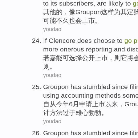
to
its
subscribers
,
are likely
to
g
其他
的，
像
Groupon
这样
为
其
定
可能不久也
会
上市。
youdao
If
Glencore
does
choose
to
go
p
more onerous
reporting
and
dis
若
嘉
能可
选择
公开
上市，则
它
将
则。
youdao
Groupon
has stumbled
since
fil
using
accounting
methods
som
自从
今年
6月
申请
上市
以来，
Gro
计
方法
过于雄心勃勃。
youdao
Groupon
has stumbled
since
fil