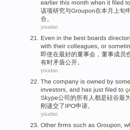
earlier this month
when it
filed t
该项
研究
与
Groupon
在
本月
上旬
合。
youdao
Even
in
the
best
boards
director
with
their colleagues
,
or
someti
即使
在
最好
的
董事会
，
董事成员
有时
矛盾
公开
。
youdao
The
company
is
owned
by som
investors
,
and
has
just
filed to
g
Skype
公司
的
所有
人都
是
硅谷
最
刚
递交了IPO申请。
youdao
Other
firms
such
as
Groupon
, w