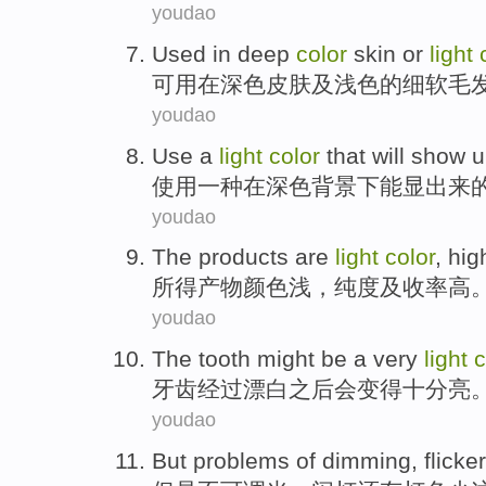
youdao
Used
in
deep
color
skin
or
light
可用
在
深色
皮肤
及
浅色
的
细软
毛
youdao
Use
a
light
color
that
will
show u
使用
一
种在
深色
背景下
能
显出
来
youdao
The
products
are
light
color
,
hig
所得
产物
颜色
浅
，
纯度
及
收率
高
youdao
The
tooth
might
be
a
very
light
c
牙齿
经过漂白
之后
会
变得
十分
亮
youdao
But
problems
of
dimming
,
flicker