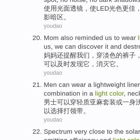
使用
光面
透镜
，
使
LED
光
色
更佳
影
暗
区。
youdao
Mom
also
reminded
us
to
wear
us,
we
can
discover
it
and
destr
妈妈
还
提醒
我们
，
穿
淡
色
的
裤子
可以
及时发现
它
，
消灭
它。
youdao
Men
can
wear a
lightweight
line
combination in a
light
color
,
neck
男士
可以
穿
轻质
亚麻
套装
或
一身
以选择打领带。
youdao
Spectrum
very
close
to
the sola