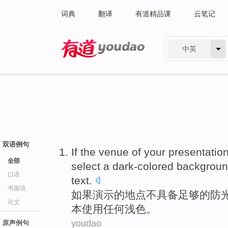
词典
翻译
有道精品课
云笔记
中英
有道 - 网易旗下搜索
双语例句
If
the
venue
of
your presentatio
全部
select
a dark-colored
backgrou
口语
text
.
书面语
如果
演示
的
地点
不
具备足够
的
防
论文
本
使用
任何
浅色
。
youdao
原声例句