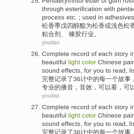
Pentaerythritol
ester
of gum
ros
through
esterification
with
pentae
process etc. ; used
in
adhesive
松香
季
戊
四醇
酯
为松香或浅色松
粘合剂
、 橡胶行业。
youdao
Complete
record
of
each
story
i
beautiful
light
color
Chinese pai
sound effects
, for
you to
read
,
l
完整
记录
了
36
计
中的
每一个
故事
专业
的
播音
，
音效
，
可以
看
，
可
youdao
Complete
record
of
each
story
i
beautiful
light
color
Chinese pai
sound effects
, for
you to
read
,
l
完整
记录
了
36
计
中的
每一个
故事