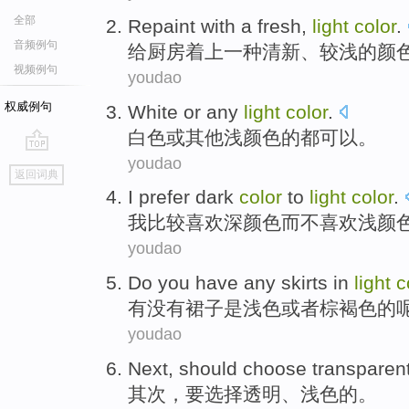
全部
Repaint with
a
fresh
,
light
color
.
音频例句
给厨房
着上
一种
清新
、较
浅的
颜
视频例句
youdao
权威例句
White
or
any
light
color
.
白色
或
其他
浅
颜色
的都可以。
youdao
go
返回词典
top
I
prefer
dark
color
to
light
color
.
我
比较
喜欢
深
颜色
而不喜欢
浅
颜
youdao
Do you have any
skirts
in
light
c
有没有
裙子
是
浅色
或者
棕褐色的
youdao
Next
,
should
choose
transparen
其次
，
要
选择
透明
、
浅色
的。