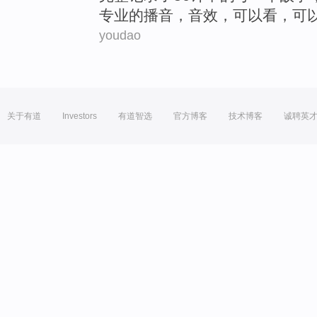
专业
的
播音
，
音效
，
可以
看
，
可
youdao
关于有道
Investors
有道智选
官方博客
技术博客
诚聘英