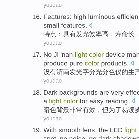
youdao
Features
:
high
luminous
efficie
small
features.
特点
：
具有
发光
效率高
，
寿命
长
youdao
No
Ji
'nan
light
color
device
man
produce
pure
color
products
.
没有
济南
发光字分光
分色
仪
的
生
youdao
Dark
backgrounds
are very
effe
a
light
color
for
easy
reading
.
暗色
背景
非常
有效
，
但
为了
易
读
youdao
With
smooth
lens
,
the LED
light
spot
,
no
noise
,
no
dark
shadow