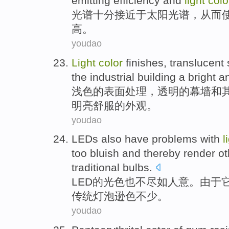
emitting
efficiency
and
light
colo
光谱
十分
接近
于
太阳
光谱，
从而
高。
youdao
Light
color
finishes
,
translucent
the
industrial
building
a bright
a
浅色
的
表面处理
，
透明
的
幕墙
和
明亮舒服的外观。
youdao
LEDs
also
have problems
with
l
too bluish
and thereby render
ot
traditional
bulbs
.
LED
的
光
色
也
不
尽如人意
。
由于
传统
灯泡
逊色不少
。
youdao