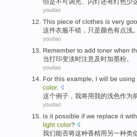
但是
不可
调
光、
闪灯
还有
灯
色
少
youdao
This piece
of
clothes
is very
go
这件
衣服
不错
，
只是
颜色
有点
浅
youdao
Remember
to
add
toner
when
t
当
打印
变
淡时
注意
及时
加
墨粉
。
youdao
For
this
example
,
I
will be
using
color
.
这个
例子
，
我
将
用
我
的
浅色
作为
youdao
Is it possible if
we
replace
it
with
light
color
?
我们
能否将
这种
香精
用
另
一种
类