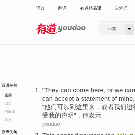
词典
翻译
有道精品课
云笔记
中英
有道 - 网易旗下搜索
双语例句
"
They
can
come here
,
or
we
ca
全部
can accept a
statement
of
mine
口语
“
他们
可以
到
这里来，
或者
我们
进
书面语
受
我
的
声明
”，
他
表示。
论文
youdao
原声例句