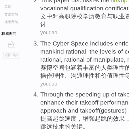
This
paper
discusses
the
linkup
全部
vocational
qualification
certifica
音频例句
文中
对高职院校
学历
教育
与
职业
视频例句
讨
。
youdao
权威例句
The
Cyber
Space
includes
enri
mankind
rational
, the
levels
of c
go
返回词典
top
rational, rational of
manipulate
, 
赛博
空间
包涵
着丰富
的
人类
理性
操作
理性、沟通理性和
价值
理性
youdao
Through the
speeding
up
of
take
enhance
their takeoff
performan
approach
and
takeoff(gestures) 
提高
起跳
速度
，
增强
起跳
的
效果
跳远技术的关键。