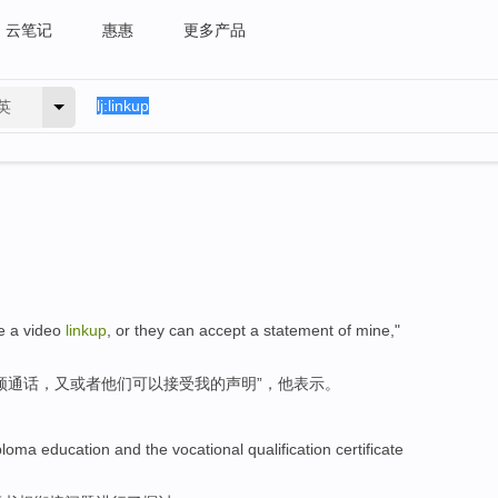
云笔记
惠惠
更多产品
英
 a video
linkup
,
or
they can accept a
statement
of
mine
,"
频
通话
，又或者他们可以
接受
我
的
声明
”，
他
表示。
ploma
education
and
the
vocational
qualification
certificate