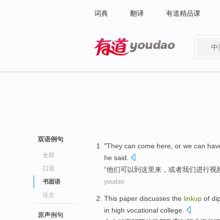
词典
翻译
有道精品课
中
有道 - 网易旗下搜索
双语例句
"
They
can
come here
,
or
we
can
have
全部
he
said
.
口语
“
他们
可以
到
这里来，
或者
我们
进行
视
书面语
youdao
论文
This
paper
discusses
the
linkup
of
di
in high
vocational
college.
原声例句