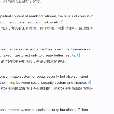
证书
相
衔接
问题进行了
探讨
。
piritual
content
of
mankind
rational
, the
levels
of consist of
al of
manipulate
, rational of
linkup
etc
.
神
内涵
，亦具有
工具
理性、
操作
理性、沟通理性和
价值
理性
等
peed
, athletes can
enhance
their takeoff
performance
in
d
takeoff(gestures) only to create
better
results.
助跑
与
起跳
更好地
衔接，是跳远技术的关键。
consummate
system
of
social
security
but also
sufficient
the
linkup
between
social security system
and
finance
.
仅
有利于
构建
完善
的社会保障制度，
也
有利于
财政
职能
的
充分
consummate
system
of
social
security
but also
sufficient