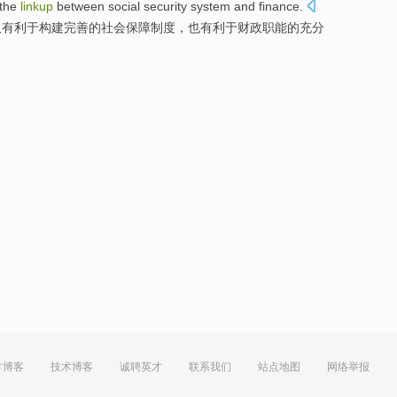
the
linkup
between
social security system
and
finance
.
仅
有利于
构建
完善
的社会保障制度，
也
有利于
财政
职能
的
充分
方博客
技术博客
诚聘英才
联系我们
站点地图
网络举报