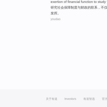
exertion
of
financial
function
to
study
研究
社会
保障
制度
与
财政
的
联系
，
不
发挥
。
youdao
关于有道
Investors
有道智选
官