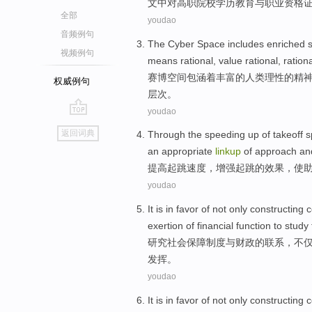
文中
对高职院校
学历
教育
与
职业
资格
全部
youdao
音频例句
The
Cyber
Space
includes
enriched
s
视频例句
means
rational,
value
rational, ration
赛博
空间
包涵
着丰富
的
人类
理性
的
精
权威例句
层次
。
youdao
go
返回词典
Through the
speeding
up
of
takeoff
s
top
an appropriate
linkup
of approach
an
提高
起跳
速度
，
增强
起跳
的
效果
，使
youdao
It is in
favor
of
not only
constructing
exertion
of
financial
function
to
study
研究
社会
保障
制度
与
财政
的
联系
，
不
发挥
。
youdao
It is in
favor
of
not only
constructing