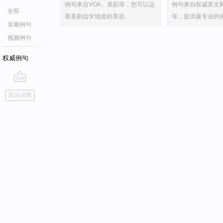
例句来自VOA、美剧等，您可以边
例句来自权威英文
全部
看美剧边学地道的美语。
等，提供最专业的
音频例句
视频例句
权威例句
go
返回词典
top