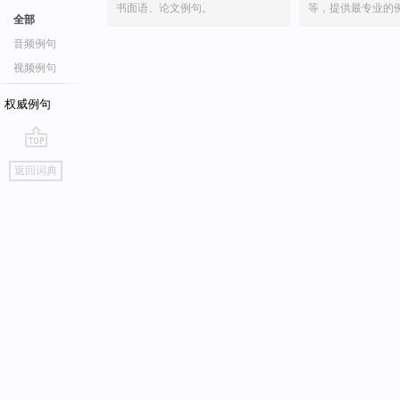
书面语、论文例句。
等，提供最专业的
全部
音频例句
视频例句
权威例句
go
返回词典
top