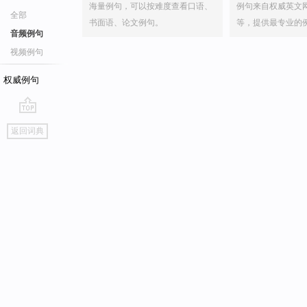
海量例句，可以按难度查看口语、
例句来自权威英文
全部
书面语、论文例句。
等，提供最专业的
音频例句
视频例句
权威例句
go
返回词典
top