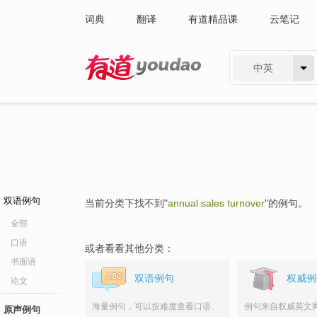
词典
翻译
有道精品课
云笔记
中英
有道 - 网易旗下搜索
双语例句
当前分类下找不到"
annual sales turnover
"的例句。
全部
口语
或者看看其他分类：
书面语
双语例句
权威例
论文
海量例句，可以按难度查看口语、
例句来自权威英文
原声例句