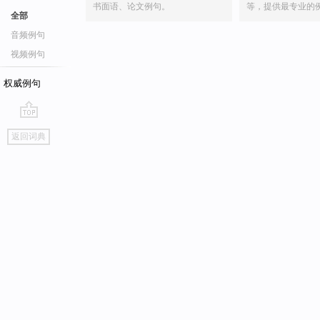
书面语、论文例句。
等，提供最专业的
全部
音频例句
视频例句
权威例句
go
返回词典
top