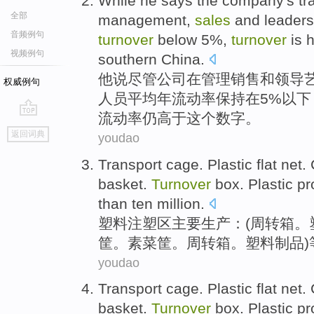
While
he
says
the
company
's
tr
全部
management
,
sales
and
leaders
音频例句
turnover
below
5%,
turnover
is
h
视频例句
southern
China
.
他
说
尽管
公司
在
管理
销售
和
领导
权威例句
人员
平均
年
流动率
保持在5%
以下
流动率仍
高于
这个数字。
go
返回词典
youdao
top
Transport
cage
.
Plastic
flat
net
.
basket.
Turnover
box
.
Plastic
pr
than ten million.
塑料
注塑区主要生产：(
周转
箱
。
筐
。素菜筐。周转箱。塑料制品)
youdao
Transport
cage
.
Plastic
flat
net
.
basket.
Turnover
box
.
Plastic
pr