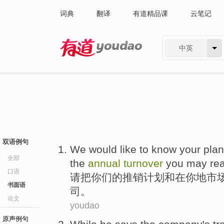
词典
翻译
有道精品课
云笔记
中英
有道 - 网易旗下搜索
双语例句
We
would
like to
know
your
plan
全部
the
annual
turnover
you
may
rea
口语
请
把
你们
的
推销
计划
和
在
你
地
市
书面语
司。
论文
youdao
原声例句