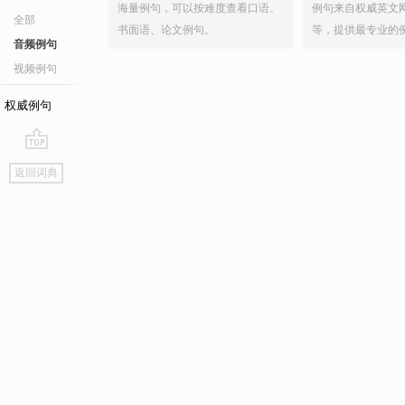
海量例句，可以按难度查看口语、
例句来自权威英文
全部
书面语、论文例句。
等，提供最专业的
音频例句
视频例句
权威例句
go
返回词典
top