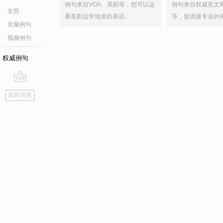
例句来自VOA、美剧等，您可以边
例句来自权威英文
全部
看美剧边学地道的美语。
等，提供最专业的
音频例句
视频例句
权威例句
go
返回词典
top