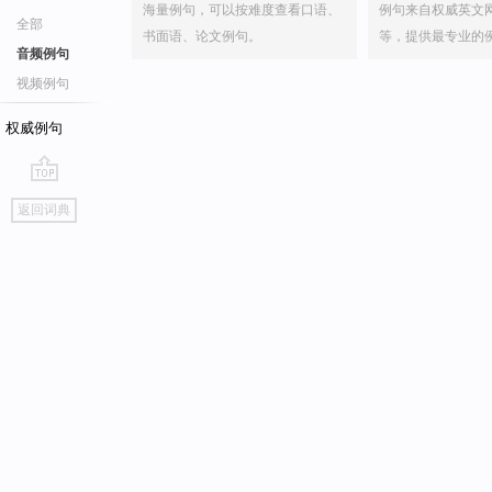
海量例句，可以按难度查看口语、
例句来自权威英文
全部
书面语、论文例句。
等，提供最专业的
音频例句
视频例句
权威例句
go
返回词典
top