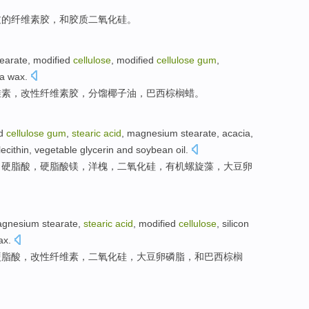
过
的纤维素
胶
，
和
胶质
二氧化硅
。
tearate
,
modified
cellulose
, modified
cellulose
gum
,
a
wax
.
维素，改性纤维素
胶
，
分馏
椰子
油
，
巴西
棕榈蜡。
ed
cellulose
gum
,
stearic
acid
, magnesium
stearate
,
acacia
,
lecithin
,
vegetable
glycerin
and
soybean oil
.
，
硬脂
酸
，
硬脂
酸镁，
洋槐
，
二氧化硅
，
有机
螺旋藻
，
大豆
卵
agnesium
stearate
,
stearic
acid
, modified
cellulose
,
silicon
ax
.
硬脂
酸，改性纤维素，
二氧化硅
，
大豆
卵磷脂
，
和
巴西棕榈