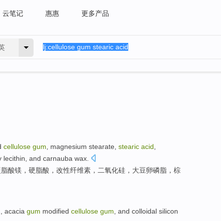
云笔记
惠惠
更多产品
英
d
cellulose
gum
, magnesium
stearate
,
stearic
acid
,
y
lecithin
, and
carnauba
wax
.
硬脂
酸
镁，
硬脂
酸，改性纤维素，
二氧化硅
，
大豆
卵磷脂
，
棕
d
,
acacia
gum
modified
cellulose
gum
,
and
colloidal
silicon