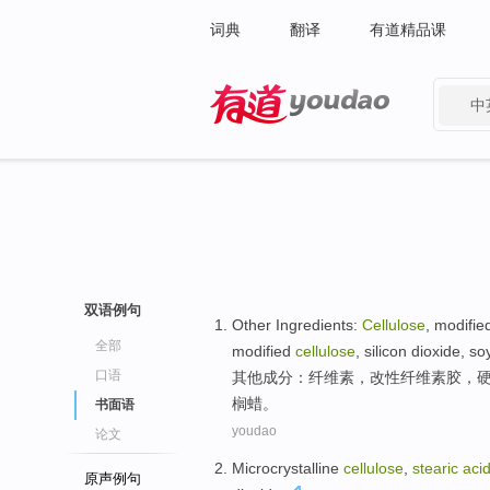
词典
翻译
有道精品课
中
有道 - 网易旗下搜索
双语例句
Other
Ingredients
:
Cellulose
,
modifie
全部
modified
cellulose
,
silicon dioxide
,
so
口语
其他
成分
：
纤维素
，
改性
纤维素
胶
，
榈
蜡
。
书面语
youdao
论文
Microcrystalline
cellulose
,
stearic
aci
原声例句