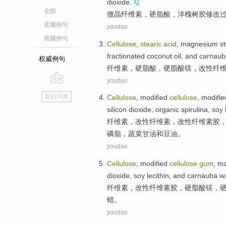
dioxide
.
全部
微晶
纤维素
，
硬脂
酸
，
洋槐
树胶
修改
音频例句
youdao
视频例句
Cellulose
,
stearic
acid
, magnesium
s
fractionated
coconut
oil
,
and carnaub
权威例句
纤维素
，
硬脂
酸
，
硬脂
酸镁，
改性
纤
youdao
go
返回词典
Cellulose
,
modified
cellulose
, modifi
top
silicon dioxide
,
organic
spirulina
,
soy
纤维素
，
改性
纤维素，改性纤维素
胶
磷脂
，
蔬菜
甘油
和
豆油
。
youdao
Cellulose
,
modified
cellulose
gum
, m
dioxide
,
soy
lecithin
,
and
carnauba
w
纤维素
，
改性
纤维素
胶
，
硬脂
酸
镁，
蜡
。
youdao