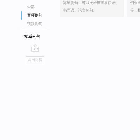
海量例句，可以按难度查看口语、
例句
全部
书面语、论文例句。
等，
音频例句
视频例句
权威例句
go
返回词典
top