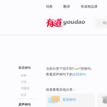
词典
翻译
有道精品课
中
有道 - 网易旗下搜索
双语例句
当前分类下找不到"
curt
"的例句。
查看原声例句下的
全部例句
全部
口语
书面语
或者看看其他分类：
论文
双语例句
原声例句