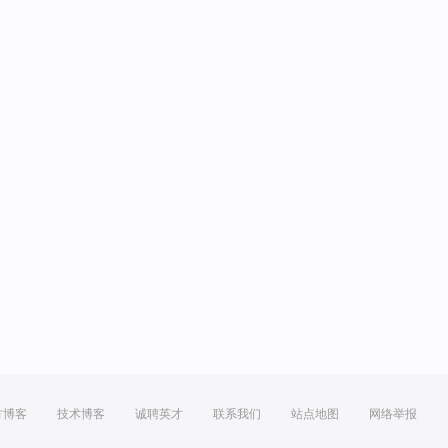
方博客
技术博客
诚聘英才
联系我们
站点地图
网络举报