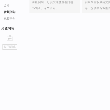
海量例句，可以按难度查看口语、
例句来自权威英文
全部
书面语、论文例句。
等，提供最专业的
音频例句
视频例句
权威例句
go
返回词典
top