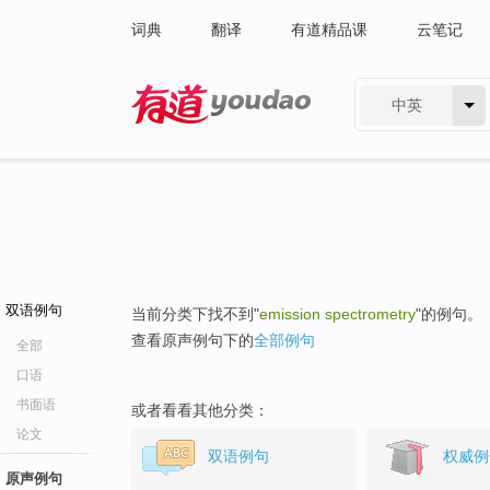
词典
翻译
有道精品课
云笔记
中英
有道 - 网易旗下搜索
双语例句
当前分类下找不到"
emission spectrometry
"的例句。
查看原声例句下的
全部例句
全部
口语
书面语
或者看看其他分类：
论文
双语例句
权威例
原声例句