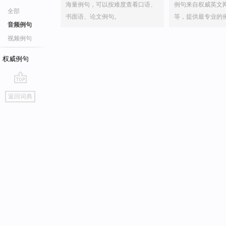
海量例句，可以按难度查看口语、
例句来自权威英文
全部
书面语、论文例句。
等，提供最专业的
音频例句
视频例句
权威例句
go
返回词典
top