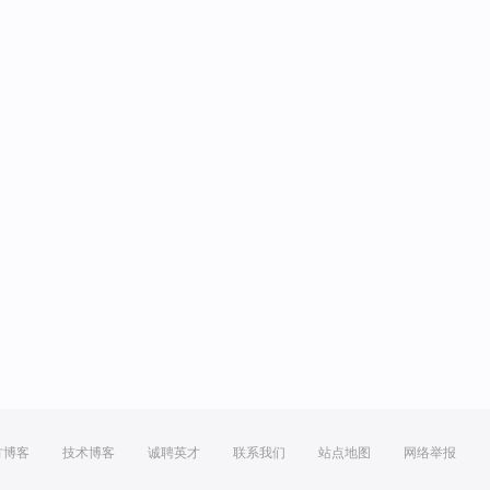
方博客
技术博客
诚聘英才
联系我们
站点地图
网络举报