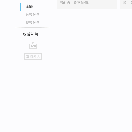
书面语、论文例句。
等，
全部
音频例句
视频例句
权威例句
go
返回词典
top