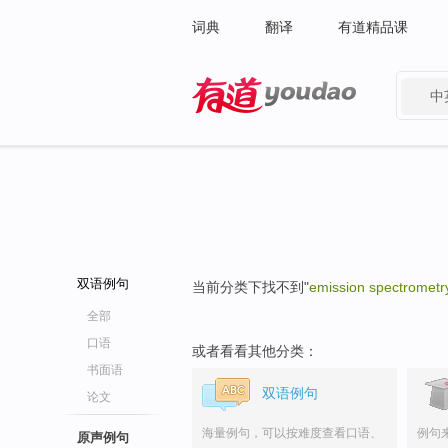
词典
翻译
有道精品课
中
有道 - 网易旗下搜索
双语例句
当前分类下找不到"
emission spectrometr
全部
口语
或者看看其他分类：
书面语
双语例句
论文
海量例句，可以按难度查看口语、
例句
原声例句