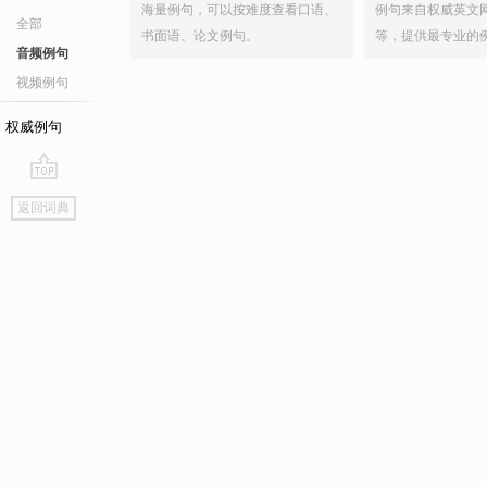
海量例句，可以按难度查看口语、
例句来自权威英文
全部
书面语、论文例句。
等，提供最专业的
音频例句
视频例句
权威例句
go
返回词典
top