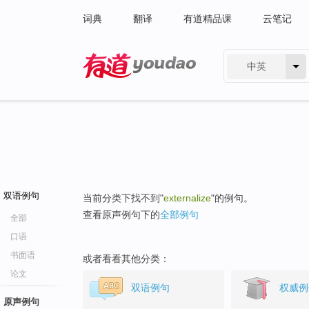
词典
翻译
有道精品课
云笔记
中英
有道 - 网易旗下搜索
双语例句
当前分类下找不到"
externalize
"的例句。
查看原声例句下的
全部例句
全部
口语
书面语
或者看看其他分类：
论文
双语例句
权威例
原声例句