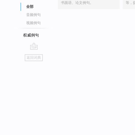
书面语、论文例句。
等，
全部
音频例句
视频例句
权威例句
go
返回词典
top