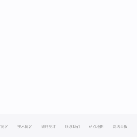
方博客
技术博客
诚聘英才
联系我们
站点地图
网络举报