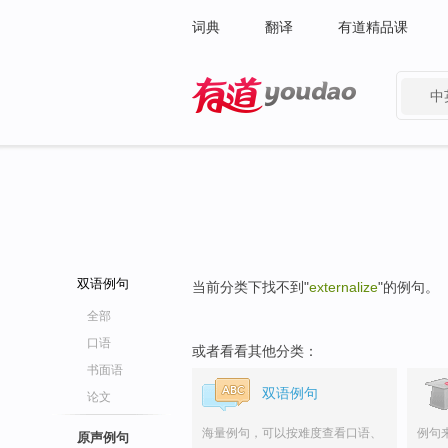
词典
翻译
有道精品课
中
有道 - 网易旗下搜索
双语例句
当前分类下找不到"
externalize
"的例句。
全部
口语
或者看看其他分类：
书面语
双语例句
论文
海量例句，可以按难度查看口语、
例句
原声例句