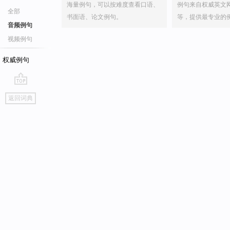
海量例句，可以按难度查看口语、
例句来自权威英文
全部
书面语、论文例句。
等，提供最专业的
音频例句
视频例句
权威例句
go
返回词典
top