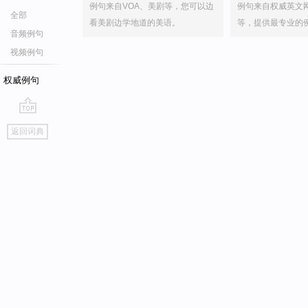
例句来自VOA、美剧等，您可以边
例句来自权威英文
全部
看美剧边学地道的美语。
等，提供最专业的
音频例句
视频例句
权威例句
go
返回词典
top