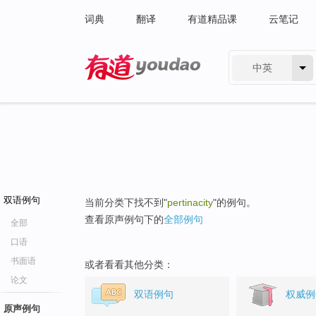
词典
翻译
有道精品课
云笔记
中英
有道 - 网易旗下搜索
双语例句
当前分类下找不到"
pertinacity
"的例句。
查看原声例句下的
全部例句
全部
口语
书面语
或者看看其他分类：
论文
双语例句
权威例
原声例句