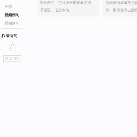
海量例句，可以按难度查看口语、
例句来自权威英文
全部
书面语、论文例句。
等，提供最专业的
音频例句
视频例句
权威例句
go
返回词典
top