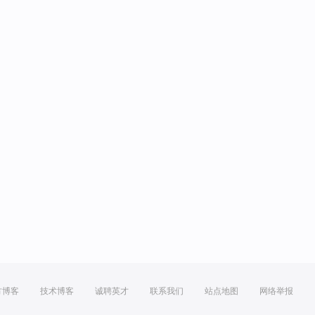
方博客
技术博客
诚聘英才
联系我们
站点地图
网络举报