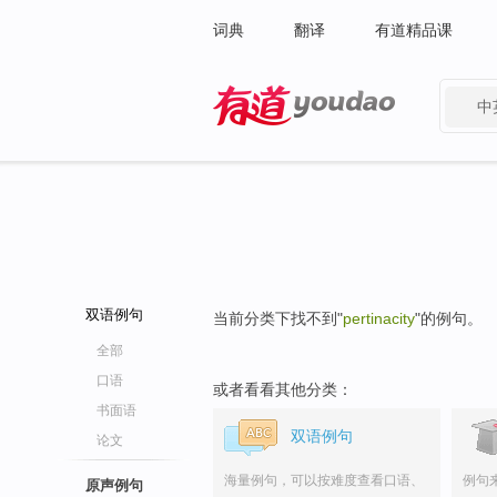
词典
翻译
有道精品课
中
有道 - 网易旗下搜索
双语例句
当前分类下找不到"
pertinacity
"的例句。
全部
口语
或者看看其他分类：
书面语
双语例句
论文
海量例句，可以按难度查看口语、
例句
原声例句