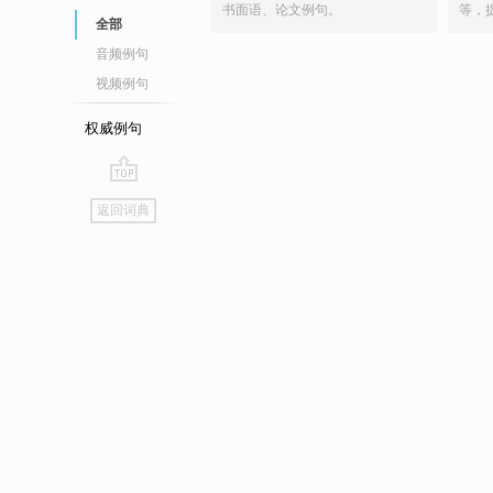
书面语、论文例句。
等，
全部
音频例句
视频例句
权威例句
go
返回词典
top