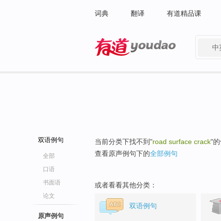
词典
翻译
有道精品课
中
有道 - 网易旗下搜索
双语例句
当前分类下找不到"
road surface crack
"
查看原声例句下的
全部例句
全部
口语
书面语
或者看看其他分类：
论文
双语例句
原声例句