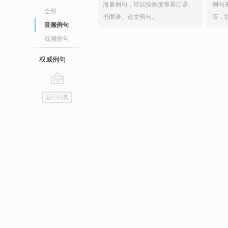
海量例句，可以按难度查看口语、
例句
全部
书面语、论文例句。
等，
音频例句
视频例句
权威例句
go
返回词典
top