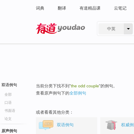
词典
翻译
有道精品课
云笔记
中英
有道 - 网易旗下搜索
双语例句
当前分类下找不到"
the odd couple
"的例句。
查看原声例句下的
全部例句
全部
口语
书面语
或者看看其他分类：
论文
双语例句
权威例
原声例句