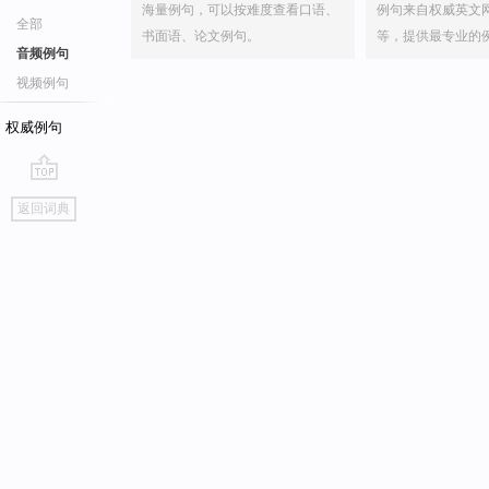
海量例句，可以按难度查看口语、
例句来自权威英文
全部
书面语、论文例句。
等，提供最专业的
音频例句
视频例句
权威例句
go
返回词典
top