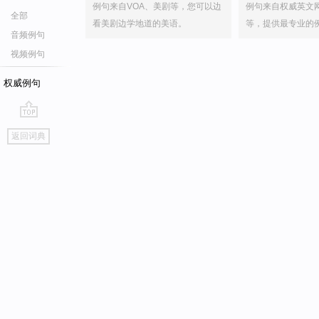
例句来自VOA、美剧等，您可以边
例句来自权威英文
全部
看美剧边学地道的美语。
等，提供最专业的
音频例句
视频例句
权威例句
go
返回词典
top