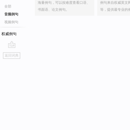
海量例句，可以按难度查看口语、
例句来自权威英文
全部
书面语、论文例句。
等，提供最专业的
音频例句
视频例句
权威例句
go
返回词典
top