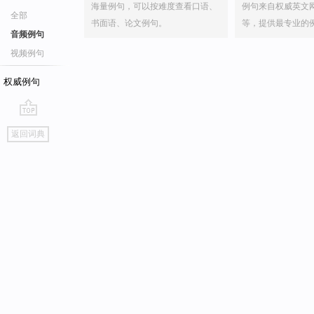
海量例句，可以按难度查看口语、
例句来自权威英文
全部
书面语、论文例句。
等，提供最专业的
音频例句
视频例句
权威例句
go
返回词典
top