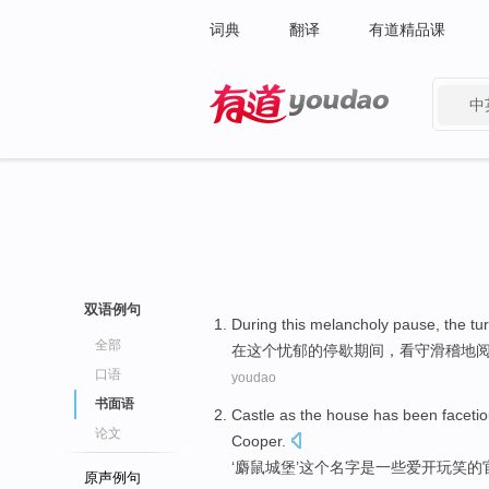
词典
翻译
有道精品课
中
有道 - 网易旗下搜索
双语例句
During
this
melancholy
pause
,
the tu
全部
在
这个
忧郁
的
停歇
期间，
看守
滑稽地
口语
youdao
书面语
Castle
as the
house
has
been
faceti
论文
Cooper
.
‘麝鼠
城堡
’这个名字
是
一些
爱开玩笑的
原声例句