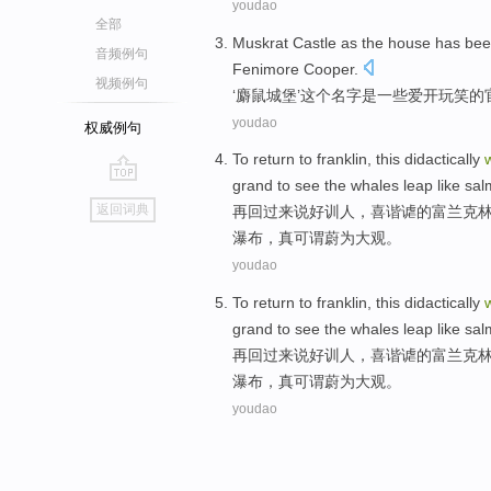
youdao
全部
Muskrat
Castle
as the
house
has
bee
音频例句
Fenimore
Cooper.
视频例句
‘
麝鼠
城堡
’这个
名字
是
一些
爱开玩笑的
youdao
权威例句
To return to
franklin
,
this didactically
grand
to see the
whales
leap
like
sal
go
返回词典
再回过来说好训人，喜
谐谑
的
富兰克
top
瀑布
，真可谓
蔚为大观
。
youdao
To return to
franklin
,
this didactically
grand
to see the
whales
leap
like
sal
再回过来说好训人，喜
谐谑
的
富兰克
瀑布
，真可谓
蔚为大观
。
youdao