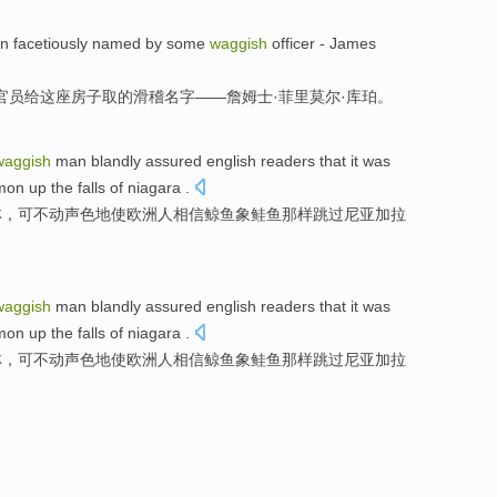
n
facetiously named
by
some
waggish
officer
- James
官员
给这座
房子
取的滑稽名字——詹姆士·菲里莫尔·库珀。
waggish
man blandly
assured
english readers that it was
mon up
the
falls
of
niagara
.
林
，可不动声色地使欧洲人
相信
鲸鱼
象
鲑鱼
那样
跳过
尼亚加拉
waggish
man blandly
assured
english readers that it was
mon up
the
falls
of
niagara
.
林
，可不动声色地使欧洲人
相信
鲸鱼
象
鲑鱼
那样
跳过
尼亚加拉