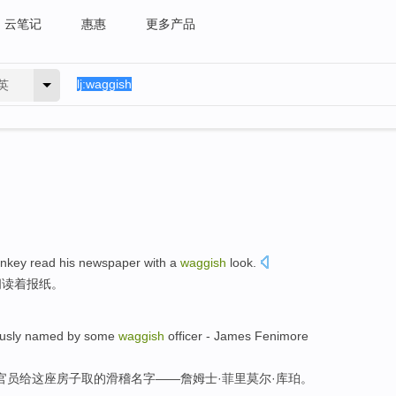
云笔记
惠惠
更多产品
英
rnkey
read
his
newspaper
with a
waggish
look.
阅读
着
报纸
。
ously named by
some
waggish
officer
- James
Fenimore
官员
给这座
房子
取的滑稽名字——詹姆士·菲里莫尔·
库珀
。