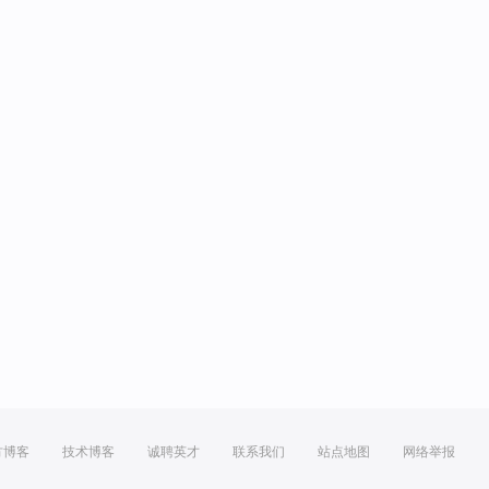
方博客
技术博客
诚聘英才
联系我们
站点地图
网络举报