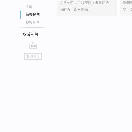
海量例句，可以按难度查看口语、
例句
全部
书面语、论文例句。
等，
音频例句
视频例句
权威例句
go
返回词典
top