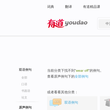
词典
翻译
有道精品课
中
有道 - 网易旗下搜索
双语例句
当前分类下找不到"
wear off
"的例句。
查看原声例句下的
全部例句
全部
口语
书面语
或者看看其他分类：
论文
双语例句
原声例句