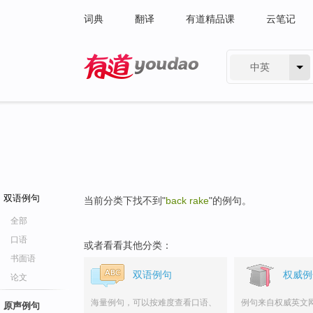
词典
翻译
有道精品课
云笔记
中英
有道 - 网易旗下搜索
双语例句
当前分类下找不到"
back rake
"的例句。
全部
口语
或者看看其他分类：
书面语
双语例句
权威例
论文
海量例句，可以按难度查看口语、
例句来自权威英文
原声例句