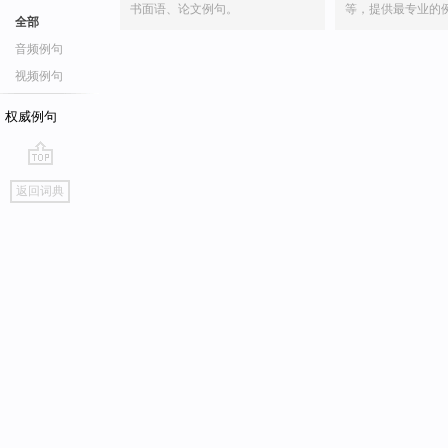
书面语、论文例句。
等，提供最专业的
全部
音频例句
视频例句
权威例句
go
返回词典
top