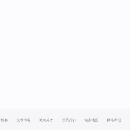
方博客
技术博客
诚聘英才
联系我们
站点地图
网络举报