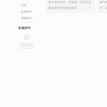
例句来自VOA、美剧等，您可以边
例句
全部
看美剧边学地道的美语。
等，
音频例句
视频例句
权威例句
go
返回词典
top