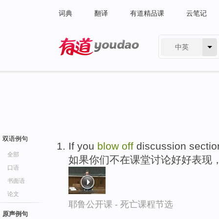
词典
翻译
有道精品课
云笔记
中英
有道 - 网易旗下搜索
双语例句
If you
blow
off
discussion section
全部
如果你们不在课堂讨论好好表现
口语
书面语
论文
耶鲁公开课 - 死亡课程节选
原声例句