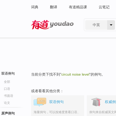
词典
翻译
有道精品课
云笔记
中英
有道 - 网易旗下搜索
双语例句
当前分类下找不到"
circuit noise level
"的例句。
全部
口语
或者看看其他分类：
书面语
双语例句
权威例
论文
海量例句，可以按难度查看口语、
例句来自权威英文
原声例句