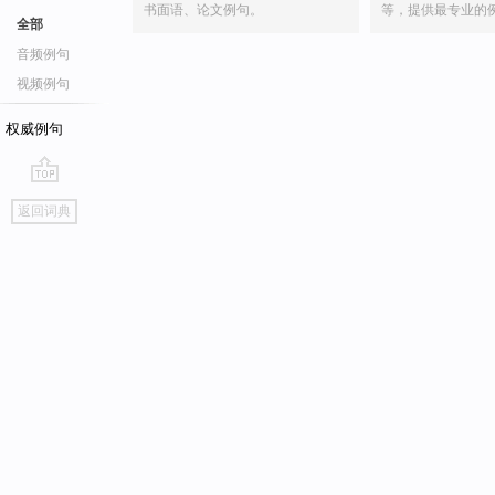
书面语、论文例句。
等，提供最专业的
全部
音频例句
视频例句
权威例句
go
返回词典
top