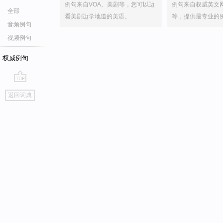
例句来自VOA、美剧等，您可以边
例句来自权威英文
全部
看美剧边学地道的美语。
等，提供最专业的
音频例句
视频例句
权威例句
go
返回词典
top