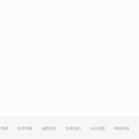
方博客
技术博客
诚聘英才
联系我们
站点地图
网络举报