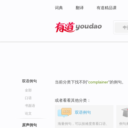
词典
翻译
有道精品课
中
有道 - 网易旗下搜索
双语例句
当前分类下找不到"
complainer
"的例句。
全部
口语
或者看看其他分类：
书面语
双语例句
论文
海量例句，可以按难度查看口语、
例句
原声例句