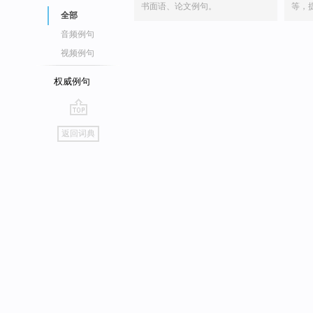
书面语、论文例句。
等，
全部
音频例句
视频例句
权威例句
go
返回词典
top