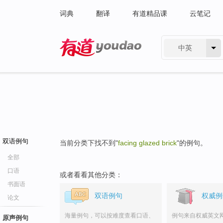
词典
翻译
有道精品课
云笔记
中英
有道 - 网易旗下搜索
双语例句
当前分类下找不到"
facing glazed brick
"的例句。
全部
口语
或者看看其他分类：
书面语
双语例句
权威例
论文
海量例句，可以按难度查看口语、
例句来自权威英文
原声例句