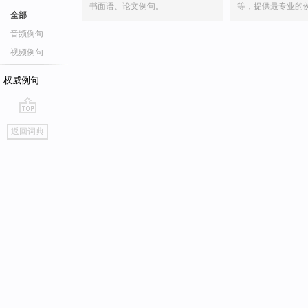
书面语、论文例句。
等，提供最专业的
全部
音频例句
视频例句
权威例句
go
返回词典
top