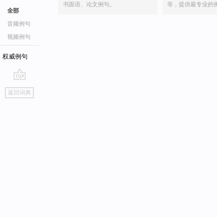
书面语、论文例句。
等，提供最专业的
全部
音频例句
视频例句
权威例句
go
返回词典
top