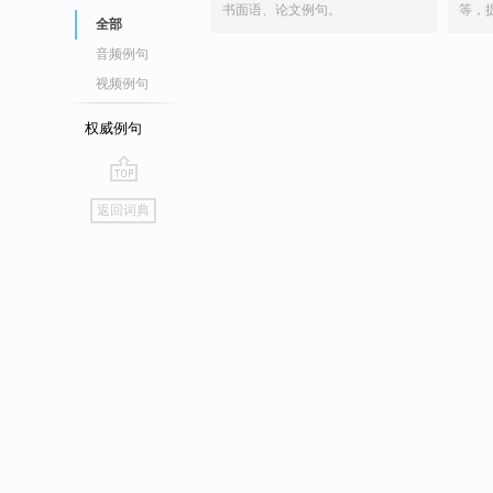
书面语、论文例句。
等，
全部
音频例句
视频例句
权威例句
go
返回词典
top