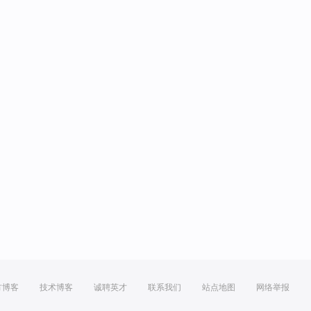
方博客
技术博客
诚聘英才
联系我们
站点地图
网络举报