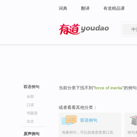
词典
翻译
有道精品课
中
有道 - 网易旗下搜索
双语例句
当前分类下找不到"
force of inertia
"的例
全部
口语
或者看看其他分类：
书面语
双语例句
论文
海量例句，可以按难度查看口语、
例句
原声例句