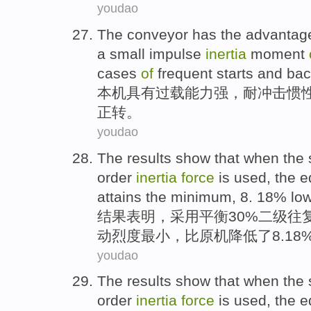
youdao
The conveyor
has the
advantag
a
small
impulse
inertia
moment
cases
of
frequent
starts
and
bac
本机
具有
过载
能力强
，
耐冲击
惯
正
转。
youdao
The results
show that
when
the
order
inertia
force
is
used
, the
e
attains the
minimum
, 8. 18%
lo
结果
表明
，
采用
平衡
30%
二级
往
动
烈度
最小
，
比
原
机
降低
了8.18
youdao
The results
show that
when
the
order
inertia
force
is
used
, the
e