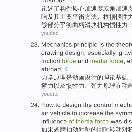
methods
.
论述
了构件质心
加速度
或
角
加速
响
及其
主要
平衡
方法
。根据惯性
够部分平衡曲柄滑块机构惯性力
youdao
Mechanics
principle
is
the
theor
drawing
design
,
especially
,
gravi
friction
force
and
inertia
force
,
el
abroad
.
力学
原理
是
动画
设计
的
理论
基础
擦力
以及
惯性力
、
弹力
原理
在
动
youdao
How to design
the
control mech
air vehicle to increase the
symme
influence
of
inertia
force
was
dis
如果
翅膀
拍动
对称
的
同时转动对