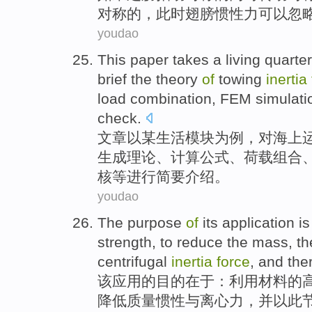
对称的，此时
翅膀惯性力
可以忽
youdao
This paper
takes
a
living
quarter
brief
the
theory
of
towing
inertia
load
combination
,
FEM
simulati
check
.
文章
以
某
生活
模块
为
例
，
对
海上
生成
理论
、
计算
公式
、
荷载
组合
核等
进行
简要介绍。
youdao
The purpose
of
its application
is
strength
, to
reduce
the
mass
, t
centrifugal
inertia
force
,
and
the
该
应用
的
目的在于：
利用
材料
的
降低质量
惯性
与
离心力
，
并
以此