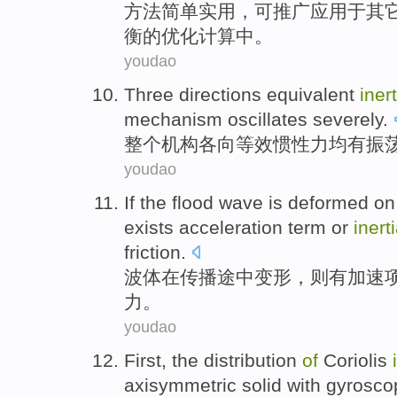
方法
简单
实用
，
可
推广
应用于其
衡的优化
计算
中
。
youdao
Three
directions
equivalent
iner
mechanism
oscillates severely
.
整个
机构
各
向
等效
惯性力
均有
振
youdao
If the flood
wave
is
deformed
on
exists
acceleration
term
or
inert
friction
.
波
体在
传播
途中
变形
，则
有
加速
力。
youdao
First
, the
distribution
of
Coriolis
axisymmetric
solid with gyroscop