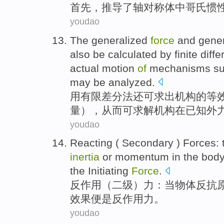
首先
，推导了
轴对称
体中
哥氏惯
youdao
The generalized
force
and
gener
also
be
calculated
by
finite
diff
actual
motion
of
mechanisms
su
may be analyzed.
用
有限差分
法
还
可
求出
机构
的
等
量
），从而可求解机构
在
已知
外
youdao
Reacting
(
Secondary
)
Forces
:
inertia
or
momentum
in the
bod
the Initiating
Force
.
反作用
（
二级
）
力
：
当
物体
反抗
效果便是反
作用力
。
youdao