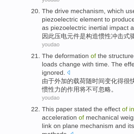
The
drive
mechanism
, which us
piezoelectric
element
to produc
as piezoelectric inertial impact a
因此
压电
元件
是
构造
惯性
冲击
式
youdao
The
deformation
of
the
structure
loads
change with
time
.
The
eff
ignored
.
由于
外加
的
载荷
随
时间
变化
得
很
惯性力
的
作用
将不可忽略。
youdao
This paper stated
the
effect
of
i
acceleration
of
mechanical wei
link
on
plane
mechanism
and it