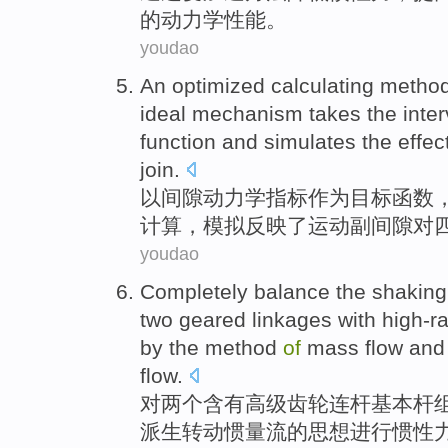
的
动力学
性能
。
youdao
An
optimized
calculating
method
ideal
mechanism
takes the inte
function
and
simulates
the
effec
join.
以
间隙
动力学
指标
作为
目标
函数
计算
，
模拟
反映
了
运动副
间隙对
youdao
Completely
balance
the shakin
two
geared
linkages
with high-r
by
the
method
of
mass
flow
and
flow
.
对
两个
含有
高级
齿轮
连杆
基本杆
派生
转动
惯量
流的思想进行惯性