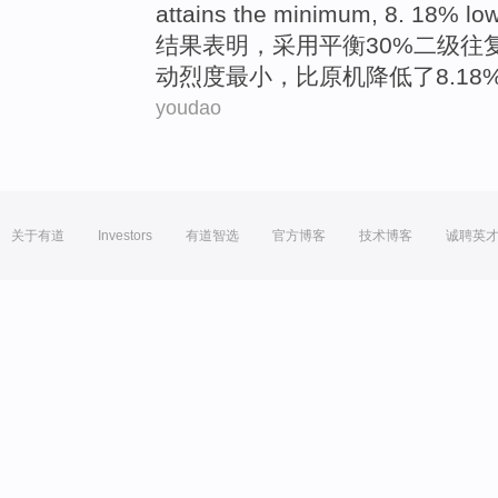
attains the
minimum
, 8. 18%
lo
结果
表明
，
采用
平衡
30%
二级
往
动
烈度
最小
，
比
原
机
降低
了8.18
youdao
关于有道
Investors
有道智选
官方博客
技术博客
诚聘英