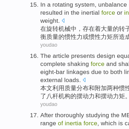
In
a
rotating
system,
unbalance
resulted
in the
inertial
force
or
in
weight
.
在
旋转机械
中，存在着大量
的
转
衡质量的
惯性力
或
惯性
力矩
所
造
youdao
The article
presents design equ
complete
shaking
force
and
sha
eight-bar linkages
due to
both
li
external loads.
本文
利用质量分布
和
附加
两种
惯
了八
杆
机构
的
摆
动力
和
摆动
力矩
youdao
After
thoroughly
studying
the
M
range
of
inertia
force
, which is
c