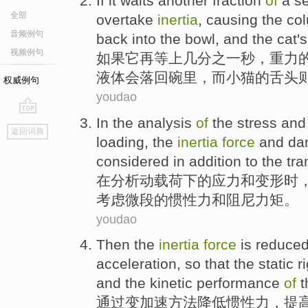
If
it
waits another
fraction
of
a
s
全部
overtake
inertia
, causing the
co
音频例句
back into
the
bowl
,
and
the cat
's
视频例句
如果
它
再
等上
几分
之一
秒
，
重力
液体
会
落
回
碗里
，
而
小猫
的
舌头
权威例句
youdao
In
the
analysis
of
the
stress
and
go
返回词典
top
loading
, the
inertia
force
and
da
considered
in addition
to the
tra
在
分析
动
载荷
下
的
应力
和
变形时
考虑
微段
的
惯性力和
阻尼
力矩
。
youdao
Then the
inertia
force
is
reduce
acceleration
, so that
the
static
r
and the
kinetic
performance
of
t
通过
变
加速
方法
降低
惯性力
，
提