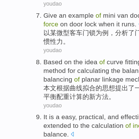
youdao
Give
an
example
of
mini
van
do
force
on
door lock when
it runs
.
以某
微型
客车
门锁
为
例
，
分析
了
惯性力
。
youdao
Based on
the
idea
of
curve
fittin
method
for
calculating
the
balan
balancing
of
planar
linkage
mec
本文
根据
曲线
拟合
的
思想
提出
了
平衡
配重
计算
的
新
方法
。
youdao
It is a
easy
,
practical
, and effect
extended
to the
calculation
of
in
balance
.