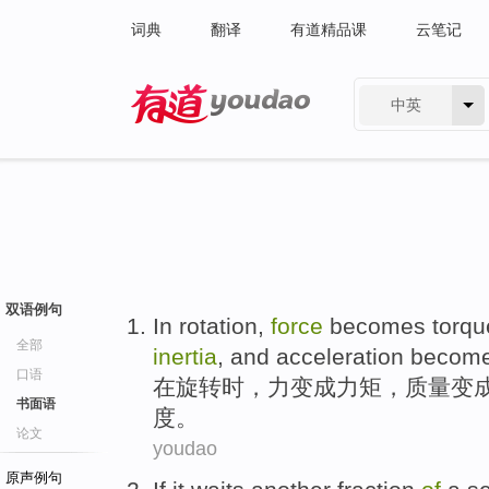
词典
翻译
有道精品课
云笔记
中英
有道 - 网易旗下搜索
双语例句
In
rotation
,
force
becomes
torqu
全部
inertia
, and
acceleration
becom
口语
在
旋转时
，
力
变成
力矩
，
质量
变
书面语
度。
论文
youdao
原声例句