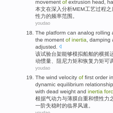
movement
of
extrusion head, h
本文
在
深入
分析
MEM
工艺过程
之
性力
的
频率
范围
。
youdao
The
platform
can
analog
rolling
the moment
of
inertia
,
damping
adjusted
.
该
试验
台架
能够
模拟
船舶
的
横
摇
动惯量
、
阻尼力矩
和
恢复
力矩
可
youdao
The
wind velocity
of
first order
i
dynamic
equilibrium
relationshi
with
dead weight
and
inertia
for
根据
气动力
与
薄膜
自重
和
惯性力
一
阶
失稳
时
的
临界
风速
。
youdao