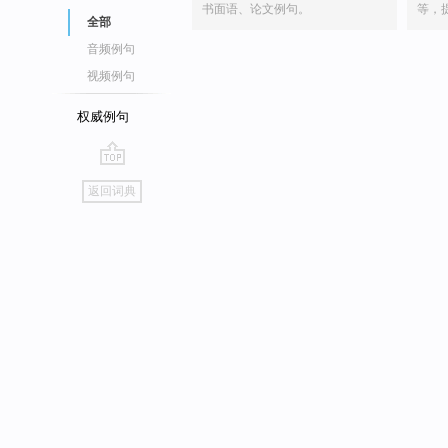
书面语、论文例句。
等，
全部
音频例句
视频例句
权威例句
go
返回词典
top