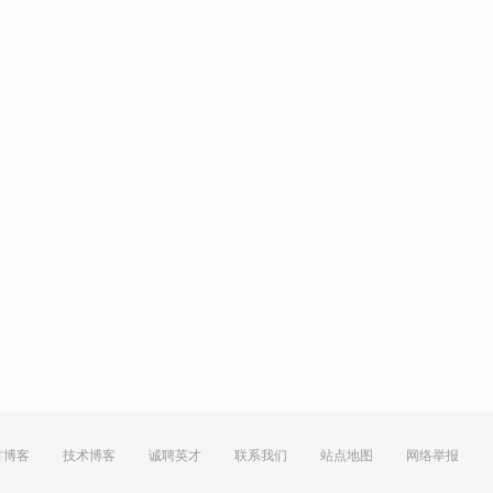
方博客
技术博客
诚聘英才
联系我们
站点地图
网络举报