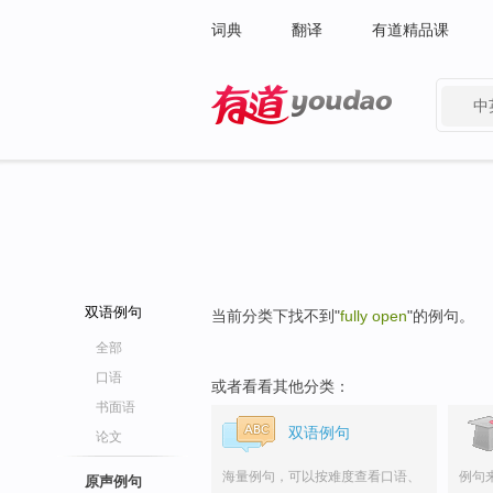
词典
翻译
有道精品课
中
有道 - 网易旗下搜索
双语例句
当前分类下找不到"
fully open
"的例句。
全部
口语
或者看看其他分类：
书面语
双语例句
论文
海量例句，可以按难度查看口语、
例句
原声例句