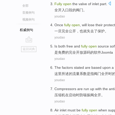
Fully
open
the
valve
of
inlet
part.
全部
全开
入口
段
的
阀门
。
音频例句
youdao
视频例句
Once
fully
open
,
will
lose their
protec
权威例句
一旦
完全
公开
，
也就
失去
了
保护
。
youdao
go
Is
both free
and
fully
open
source
so
返回词典
top
是
免费
的
完全
开放
源码
的
软件
Joomla
youdao
The
factors stated
are
based
upon
a
这里所
述
的流量系数
是
指
阀门
全开时
youdao
Compressors
are
run up
with
the anti
压缩机
在
启动
时
防
喘振
阀
全开。
youdao
Air
inlet
must
be
fully
open
when
sup