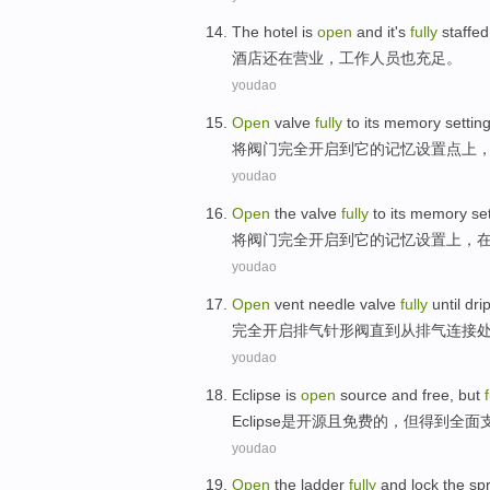
The hotel
is
open
and it's
fully
staffed
酒店
还
在营业
，工作人员也
充足
。
youdao
Open
valve
fully
to
its
memory
settin
将
阀门
完全
开启
到
它
的
记忆
设置
点上
youdao
Open
the
valve
fully
to
its
memory
se
将
阀门
完全
开启
到
它
的
记忆
设置
上，
youdao
Open
vent
needle
valve
fully
until
dri
完全
开启
排气
针形
阀
直到
从
排气连接
youdao
Eclipse
is
open
source
and
free
,
but
f
Eclipse
是
开源
且
免费
的，
但
得到全面
youdao
Open
the ladder
fully
and
lock
the
sp