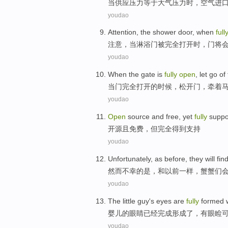
当
供应
压力
等于
大气压力时，
空气
进
youdao
Attention
, the
shower
door
,
when
full
注意
，
当
淋浴
门被
完全
打开
时，
门将
youdao
When
the
gate
is
fully
open
, let go
of
当
门
完全
打开
的
时候，松
开门
，
牵着
youdao
Open
source
and
free
,
yet
fully
suppo
开源
且
免费
，
但
完全
得到支持
youdao
Unfortunately
,
as
before
,
they
will
find
然而
不幸
的是，
和
以前一样
，蟹蟹
们
youdao
The little
guy's
eyes
are
fully
formed
婴儿
的
眼睛
已经
完成
形成了
，
有
眼睑
youdao