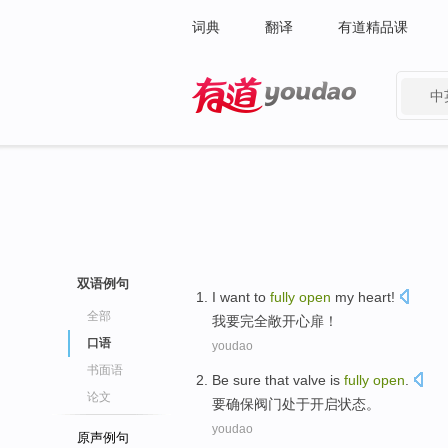
词典
翻译
有道精品课
中
有道 - 网易旗下搜索
双语例句
I
want to
fully
open
my heart
!
全部
我
要
完全
敞开
心扉
！
口语
youdao
书面语
Be
sure that
valve
is
fully
open
.
论文
要
确保
阀门
处于
开启状态。
youdao
原声例句