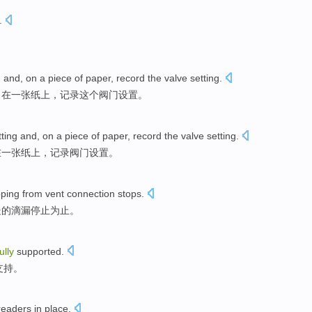
.
g
and,
on
a piece
of
paper
,
record
the
valve setting.
，
在
一张
纸
上，
记录
这个
阀门设置。
tting
and,
on
a piece
of
paper
,
record
the valve setting.
在
一张
纸
上，
记录
阀门设置。
pping
from
vent connection
stops
.
处的
滴漏
停止
为止。
ully
supported
.
支持
。
readers in place
.