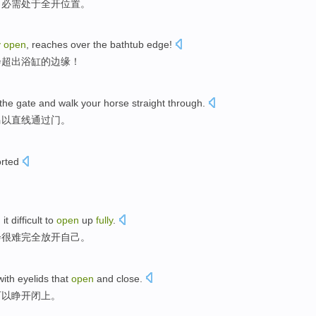
口
必需
处于
全开位置。
y
open
,
reaches
over
the bathtub
edge
!
会
超出
浴缸
的
边缘
！
 the
gate
and walk your
horse
straight
through
.
马以
直线
通过
门。
rted
 it difficult to
open
up
fully
.
会
很难
完全
放开
自己。
with eyelids
that
open
and close
.
可以
睁开闭上。