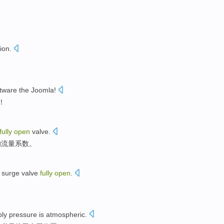
tion
.
ftware
the
Joomla
!
！
fully
open
valve
.
的流量系数。
surge
valve
fully
open
.
ply
pressure
is atmospheric
.