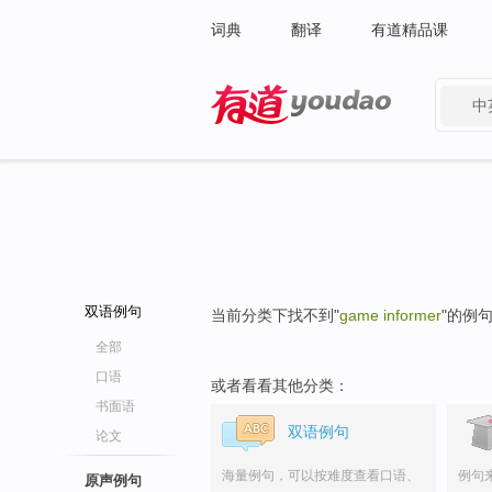
词典
翻译
有道精品课
中
有道 - 网易旗下搜索
双语例句
当前分类下找不到"
game informer
"的例
全部
口语
或者看看其他分类：
书面语
双语例句
论文
海量例句，可以按难度查看口语、
例句
原声例句