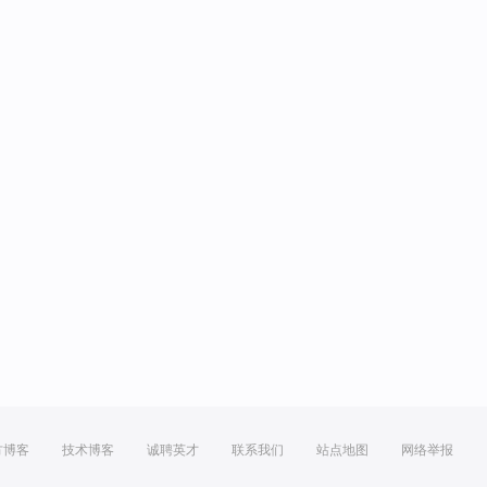
方博客
技术博客
诚聘英才
联系我们
站点地图
网络举报