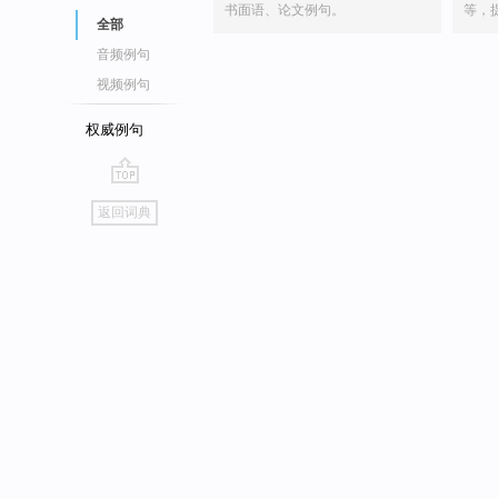
书面语、论文例句。
等，
全部
音频例句
视频例句
权威例句
go
返回词典
top