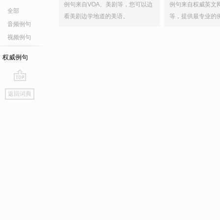
例句来自VOA、美剧等，您可以边
例句来自权威英文
全部
看美剧边学地道的美语。
等，提供最专业的
音频例句
视频例句
权威例句
go
返回词典
top