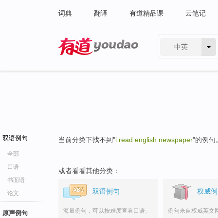
词典
翻译
有道精品课
云笔记
中英
有道 - 网易旗下搜索
双语例句
当前分类下找不到"
i read english newspaper
"的例句
全部
口语
或者看看其他分类：
书面语
双语例句
权威例
论文
海量例句，可以按难度查看口语、
例句来自权威英文
原声例句