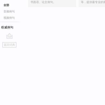
书面语、论文例句。
等，提供最专业的
全部
音频例句
视频例句
权威例句
go
返回词典
top