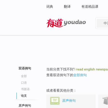
词典
翻译
有道精品课
中
有道 - 网易旗下搜索
双语例句
当前分类下找不到"
i read english newsp
查看双语例句下的
全部例句
全部
口语
书面语
或者看看其他分类：
论文
原声例句
原声例句