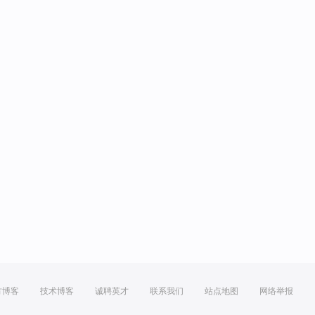
方博客
技术博客
诚聘英才
联系我们
站点地图
网络举报