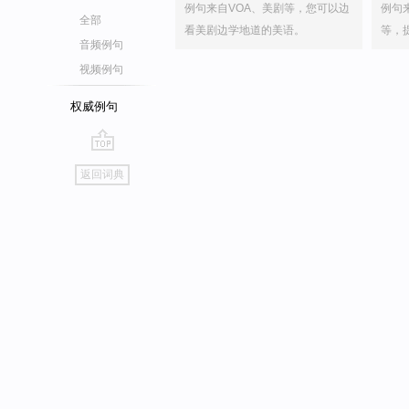
例句来自VOA、美剧等，您可以边
例句
全部
看美剧边学地道的美语。
等，
音频例句
视频例句
权威例句
go
返回词典
top