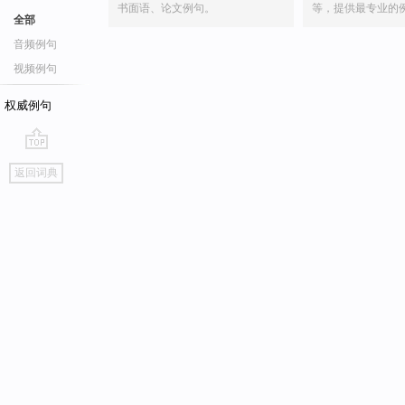
书面语、论文例句。
等，提供最专业的
全部
音频例句
视频例句
权威例句
go
返回词典
top