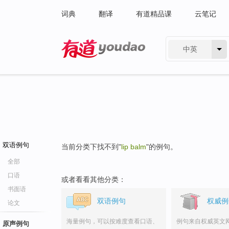
词典
翻译
有道精品课
云笔记
中英
有道 - 网易旗下搜索
双语例句
当前分类下找不到"
lip balm
"的例句。
全部
口语
或者看看其他分类：
书面语
双语例句
权威例
论文
海量例句，可以按难度查看口语、
例句来自权威英文
原声例句