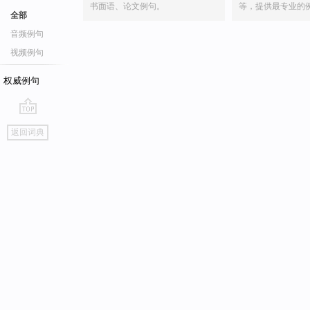
书面语、论文例句。
等，提供最专业的
全部
音频例句
视频例句
权威例句
go
返回词典
top