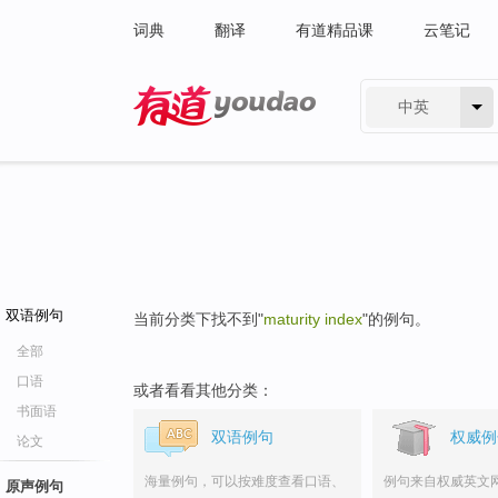
词典
翻译
有道精品课
云笔记
中英
有道 - 网易旗下搜索
双语例句
当前分类下找不到"
maturity index
"的例句。
全部
口语
或者看看其他分类：
书面语
双语例句
权威例
论文
海量例句，可以按难度查看口语、
例句来自权威英文
原声例句