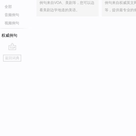
例句来自VOA、美剧等，您可以边
例句来自权威英文
全部
看美剧边学地道的美语。
等，提供最专业的
音频例句
视频例句
权威例句
go
返回词典
top